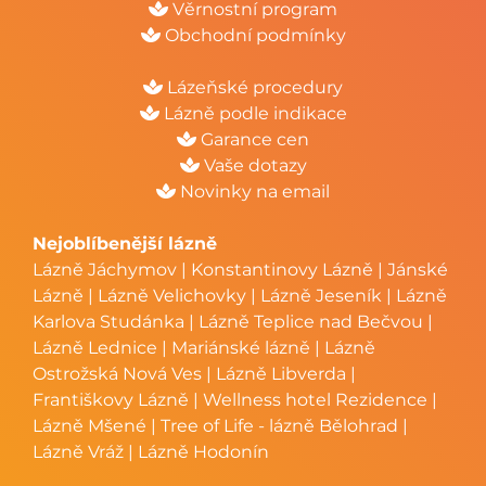
Věrnostní program
Obchodní podmínky
Lázeňské procedury
Lázně podle indikace
Garance cen
Vaše dotazy
Novinky na email
Nejoblíbenější lázně
Lázně Jáchymov
|
Konstantinovy Lázně
|
Jánské
Lázně
|
Lázně Velichovky
|
Lázně Jeseník
|
Lázně
Karlova Studánka
|
Lázně Teplice nad Bečvou
|
Lázně Lednice
|
Mariánské lázně
|
Lázně
Ostrožská Nová Ves
|
Lázně Libverda
|
Františkovy Lázně
|
Wellness hotel Rezidence
|
Lázně Mšené
|
Tree of Life - lázně Bělohrad
|
Lázně Vráž
|
Lázně Hodonín