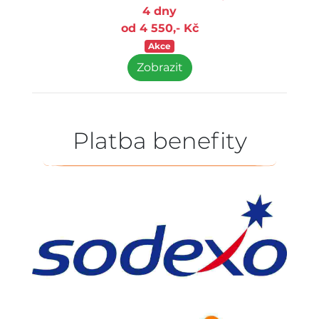
4 dny
od 4 550,- Kč
Akce
Zobrazit
Platba benefity