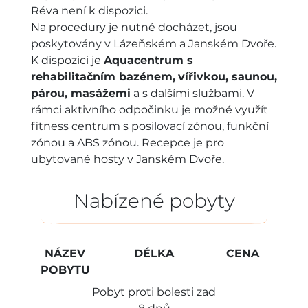
Réva není k dispozici.
Na procedury je nutné docházet, jsou
poskytovány v Lázeňském a Janském Dvoře.
K dispozici je
Aquacentrum s
rehabilitačním bazénem
,
vířivkou,
saunou,
párou, masážemi
a s dalšími službami. V
rámci aktivního odpočinku je možné využít
fitness centrum s posilovací zónou, funkční
zónou a ABS zónou. Recepce je pro
ubytované hosty v Janském Dvoře.
Nabízené pobyty
NÁZEV
DÉLKA
CENA
POBYTU
Pobyt proti bolesti zad