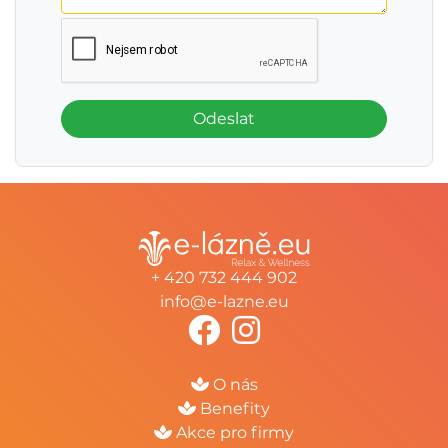
Odeslat
+ 420 732 444 902
info@e-lazne.eu
O nás
Benefity
Akce pro firmy