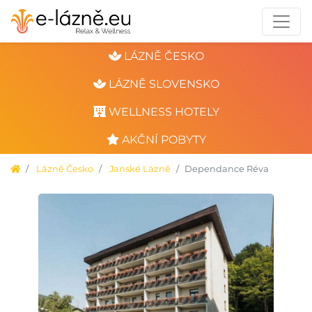
LÁZNĚ ČESKO
LÁZNĚ SLOVENSKO
WELLNESS HOTELY
AKČNÍ POBYTY
Lázně Česko
Janské Lázně
Dependance Réva