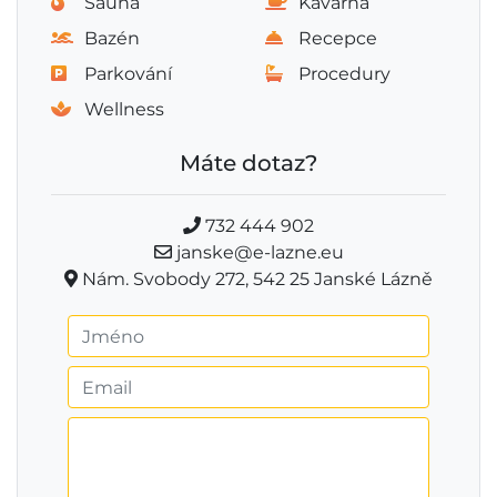
Sauna
Kavárna
Bazén
Recepce
Parkování
Procedury
Wellness
Máte dotaz?
732 444 902
janske@e-lazne.eu
Nám. Svobody 272, 542 25 Janské Lázně